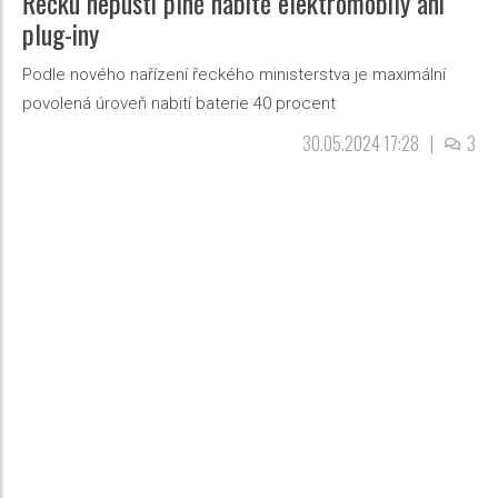
Řecku nepustí plně nabité elektromobily ani
plug-iny
Podle nového nařízení řeckého ministerstva je maximální
povolená úroveň nabití baterie 40 procent
30.05.2024 17:28
|
3