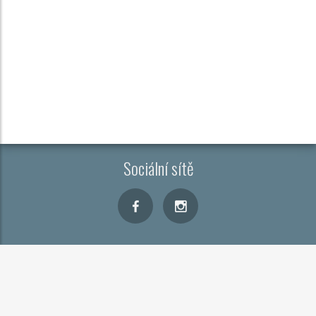
Sociální sítě
Kontakt
Cookies
Zobrazit CMP
Copyright © 2026
FTV Prima, spol. s r.o.
, provozovatele
CAR PR Media s.r.o.
a dodavatelé obsahu.
Šíření obsahu stránek skupiny FTV Prima je bez