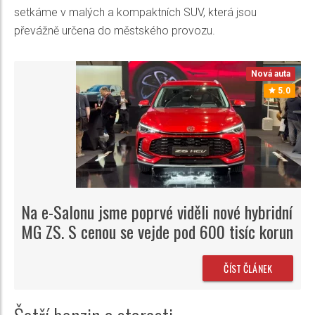
setkáme v malých a kompaktních SUV, která jsou
převážně určena do městského provozu.
Nová auta
5.0
Na e-Salonu jsme poprvé viděli nové hybridní
MG ZS. S cenou se vejde pod 600 tisíc korun
ČÍST ČLÁNEK