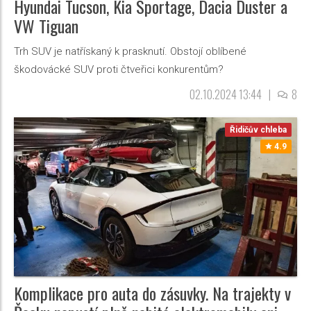
Hyundai Tucson, Kia Sportage, Dacia Duster a
VW Tiguan
Trh SUV je natřískaný k prasknutí. Obstojí oblíbené
škodovácké SUV proti čtveřici konkurentům?
02.10.2024 13:44
|
8
Řidičův chleba
4.9
Komplikace pro auta do zásuvky. Na trajekty v