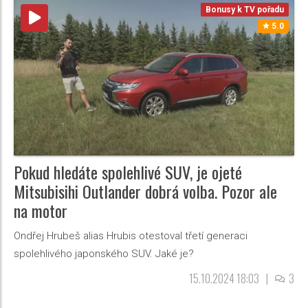
Bonusy k TV pořadu
5.0
Pokud hledáte spolehlivé SUV, je ojeté
Mitsubisihi Outlander dobrá volba. Pozor ale
na motor
Ondřej Hrubeš alias Hrubis otestoval třetí generaci
spolehlivého japonského SUV. Jaké je?
15.10.2024 18:03
|
3