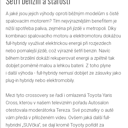
Šetří benzin a starosti
A jaké jsou jejich výhody oproti běžným modelům s čistě
spalovacím motorem? Tím nejvýraznějším benefitem je
nižší spotřeba paliva, zejména při jízdě v metropoli. Díky
kombinaci spalovacího motoru a elektromotoru dokážou
full-hybridy využívat elektrickou energii při rozjezdech
nebo pomalejší jízdě, což výrazně šetří benzin. Navíc
během brzdění dokáží rekuperovat energii a zpětně tak
dobíjet poměrně malou a lehkou baterii. Z toho plyne
i další výhoda - full-hybridy nemusí dobíjet ze zásuvky jako
plug-in hybridy nebo elektromobily.
Mezi tyto crossovery se řadí i omlazená Toyota Yaris
Cross, kterou v našem televizním pořadu Autosalon
otestovala moderátorka Tereza. Své poznatky o autě
vám předá v přiloženém videu. Ovšem jaká další full-
hybridní „SUVčka“, se dají kromě Toyoty pořídit za