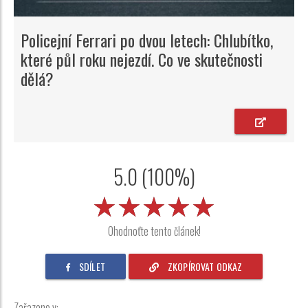
Policejní Ferrari po dvou letech: Chlubítko,
které půl roku nejezdí. Co ve skutečnosti
dělá?
5.0 (100%)
★★★★★
★★★★★
★★★★★
Ohodnoťte tento článek!
SDÍLET
ZKOPÍROVAT ODKAZ
Zařazeno v: