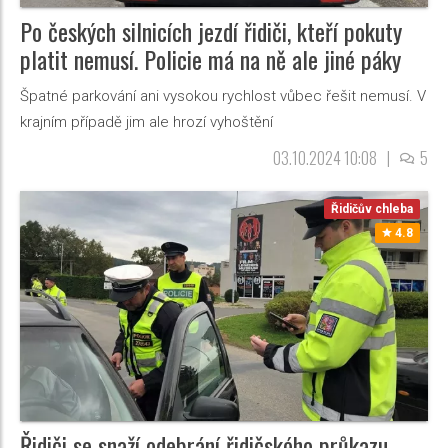
Po českých silnicích jezdí řidiči, kteří pokuty
platit nemusí. Policie má na ně ale jiné páky
Špatné parkování ani vysokou rychlost vůbec řešit nemusí. V
krajním případě jim ale hrozí vyhoštění
03.10.2024 10:08
|
5
Řidičův chleba
4.8
Řidiči se snaží odebrání řidičského průkazu