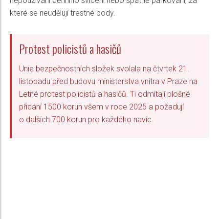
nepoužívání denního svícení nebo špatné parkování, za
které se neudělují trestné body.
Protest policistů a hasičů
Unie bezpečnostních složek svolala na čtvrtek 21.
listopadu před budovu ministerstva vnitra v Praze na
Letné protest policistů a hasičů. Ti odmítají plošné
přidání 1500 korun všem v roce 2025 a požadují
o dalších 700 korun pro každého navíc.