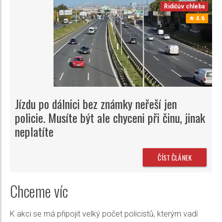
Řidičův chleba
4.6
Jízdu po dálnici bez známky neřeší jen
policie. Musíte být ale chyceni při činu, jinak
neplatíte
ČÍST ČLÁNEK
Chceme víc
K akci se má připojit velký počet policistů, kterým vadí