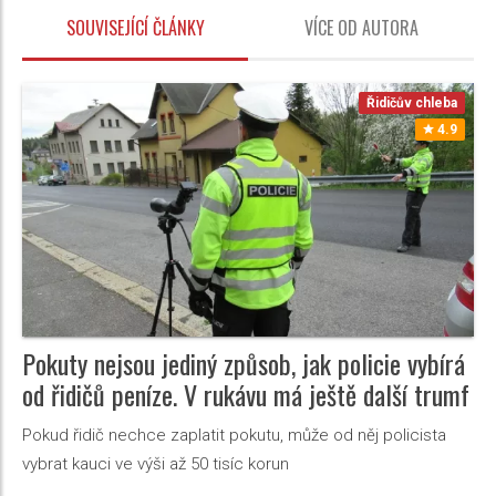
SOUVISEJÍCÍ ČLÁNKY
VÍCE OD AUTORA
Řidičův chleba
4.9
Pokuty nejsou jediný způsob, jak policie vybírá
od řidičů peníze. V rukávu má ještě další trumf
Pokud řidič nechce zaplatit pokutu, může od něj policista
vybrat kauci ve výši až 50 tisíc korun