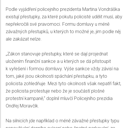
Podle vyjádření policejního prezidenta Martina Vondráška
existují přestupky, za které pokutu policisté udělit musí, aby
nepřekročili své pravomoci. Formu domluvy u méně
závažných přestupků, u kterých to možné je, jim podle něj
ale zakázat nelze.
„Zákon stanovuje přestupky, které se dají projednat
uložením finanční sankce a u kterých se dá přistoupit
k vyřešení i formou domluvy. Výše sankce vždy závisí na
tom, jaké jsou okolnosti spáchání přestupku, a tyto
policista zohledňuje. Mezi tyto okolnosti však nepatří fakt,
že policista protestuje nebo že je součástí plošné
protestní kampaně,“ doplnil mluvčí Policejního prezidia
Ondřej Moravčík.
Na silnicích jde například o méně závažné přestupky typu