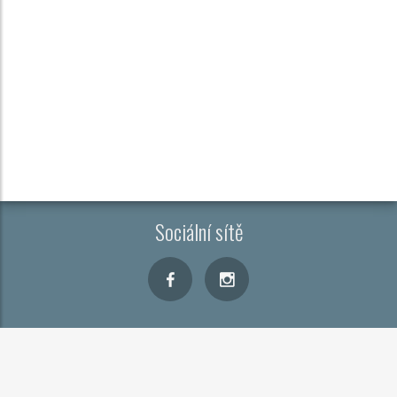
Sociální sítě
Kontakt
Cookies
Zobrazit CMP
Copyright © 2026
FTV Prima, spol. s r.o.
, provozovatele
CAR PR Media s.r.o.
a dodavatelé obsahu.