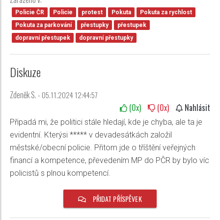
Policie ČR
Policie
protest
Pokuta
Pokuta za rychlost
Pokuta za parkování
přestupky
přestupek
dopravní přestupek
dopravní přestupky
Diskuze
Zdeněk S. -
05.11.2024 12:44:57
(
0
x)
(
0
x)
Nahlásit
Připadá mi, že politici stále hledají, kde je chyba, ale ta je
evidentní. Kterýsi ***** v devadesátkách založil
městské/obecní policie. Přitom jde o tříštění veřejných
financí a kompetence, převedením MP do PČR by bylo víc
policistů s plnou kompetencí.
PŘIDAT PŘÍSPĚVEK