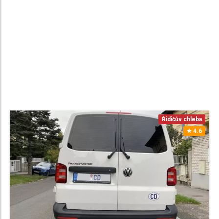
Řidičův chleba
4.6