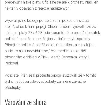
především nízké platy. Oficiálně se ale k protestu hlásí jen
někteří v obavách z reakce nadřízených.
„Vyzvali jsme kolegy po celé zemi, pokud cítí situaci
stejně, ať se k nám připojí. Chceme lidem vysvětlit, že za
nástupní platy 27 až 28 tisíc korun čistého prostě dostatek
policistů neseženeme, že jich v ulicích chybí spousty.
Připojí se policisté napříč celou republikou, ale kolik jich
bude, to nijak neevidujeme,“ řekl médiím k akci šéf
obvodního oddělení v Písku Martin Červenka, který ji
inicioval.
Policisté, kteří se k protestu připojí, avizovali, že v tomto
týdnu nebudou udělovat pokuty za méně závažné
přestupky.
Varování ze shora