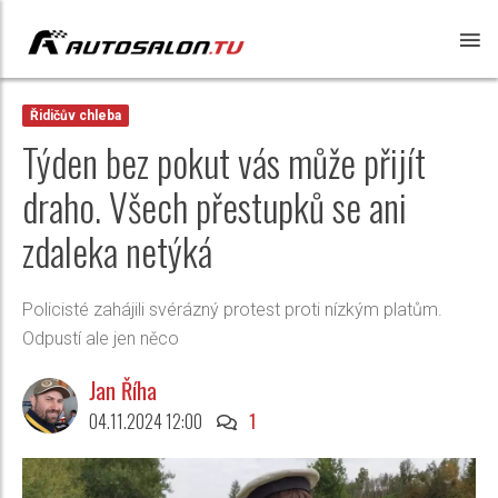
Řidičův chleba
Týden bez pokut vás může přijít
draho. Všech přestupků se ani
zdaleka netýká
Policisté zahájili svérázný protest proti nízkým platům.
Odpustí ale jen něco
Jan Říha
04.11.2024 12:00
1