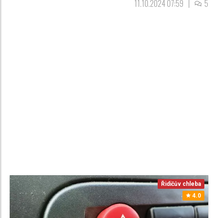
11.10.2024 07:59
|
5
Řidičův chleba
4.0