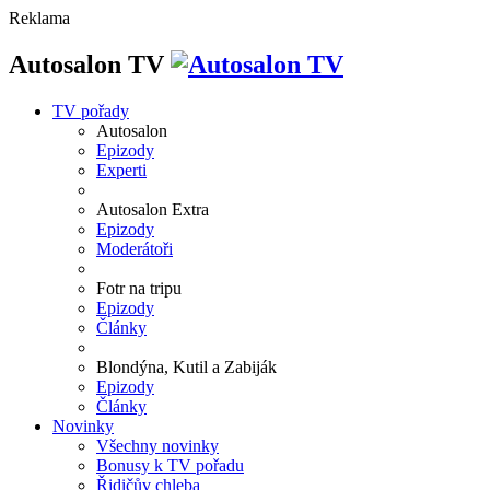
Reklama
Autosalon TV
TV pořady
Autosalon
Epizody
Experti
Autosalon Extra
Epizody
Moderátoři
Fotr na tripu
Epizody
Články
Blondýna, Kutil a Zabiják
Epizody
Články
Novinky
Všechny novinky
Bonusy k TV pořadu
Řidičův chleba