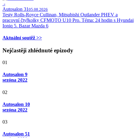
-
Autosalon 31
05.08.2026
Testy Rolls-Royce Cullinan, Mitsubishi Outlander PHEV a
pracovní čtyřkolky CFMOTO U10 Pro. Téma: 24 hodin s Hyundai
Ioniq 5. Bazar Mazda 6
Aktuální soutěž >>
Nejčastěji zhlédnuté epizody
01
Autosalon 9
sezóna 2022
02
Autosalon 10
sezóna 2022
03
Autosalon 51