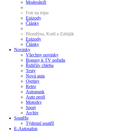
Moderátoři
Fotr na tripu
Epizody
Články
Blondýna, Kutil a Zabiják
Epizody
Články
Novinky
Všechny novinky
Bonusy k TV pořadu
Řidičův chleba
Testy
Nová auta
Ojetiny
Retro
Autopunk
Auto profi
Motorky
Sport
Archiv
Soutěže
Týdenní soutěž
E-Autosalon