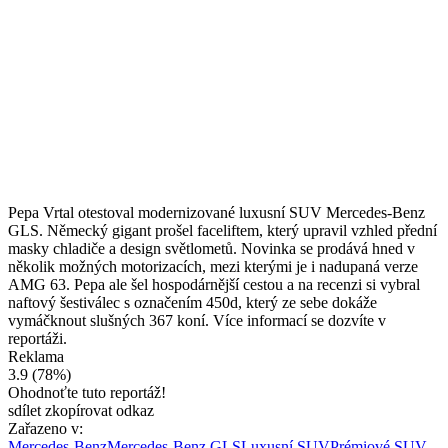
Pepa Vrtal otestoval modernizované luxusní SUV Mercedes-Benz
GLS. Německý gigant prošel faceliftem, který upravil vzhled přední
masky chladiče a design světlometů. Novinka se prodává hned v
několik možných motorizacích, mezi kterými je i nadupaná verze
AMG 63. Pepa ale šel hospodárnější cestou a na recenzi si vybral
naftový šestiválec s označením 450d, který ze sebe dokáže
vymáčknout slušných 367 koní. Více informací se dozvíte v
reportáži.
Reklama
3.9 (78%)
Ohodnoťte tuto reportáž!
sdílet
zkopírovat odkaz
Zařazeno v:
Mercedes-Benz
Mercedes-Benz GLS
Luxusní SUV
Prémiové SUV