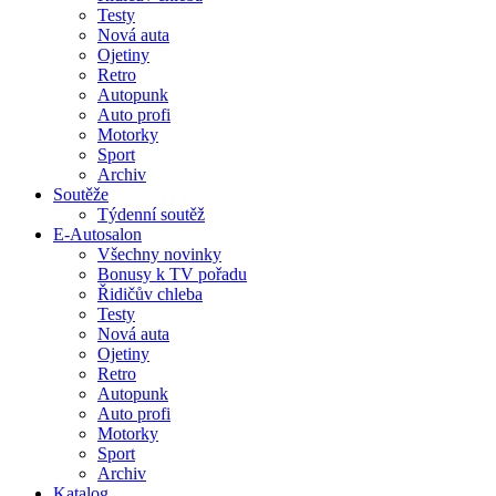
Testy
Nová auta
Ojetiny
Retro
Autopunk
Auto profi
Motorky
Sport
Archiv
Soutěže
Týdenní soutěž
E-Autosalon
Všechny novinky
Bonusy k TV pořadu
Řidičův chleba
Testy
Nová auta
Ojetiny
Retro
Autopunk
Auto profi
Motorky
Sport
Archiv
Katalog