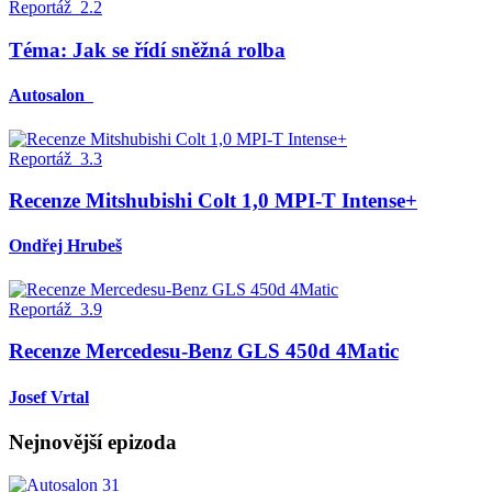
Reportáž
2.2
Téma: Jak se řídí sněžná rolba
Autosalon
Reportáž
3.3
Recenze Mitshubishi Colt 1,0 MPI-T Intense+
Ondřej Hrubeš
Reportáž
3.9
Recenze Mercedesu-Benz GLS 450d 4Matic
Josef Vrtal
Nejnovější epizoda