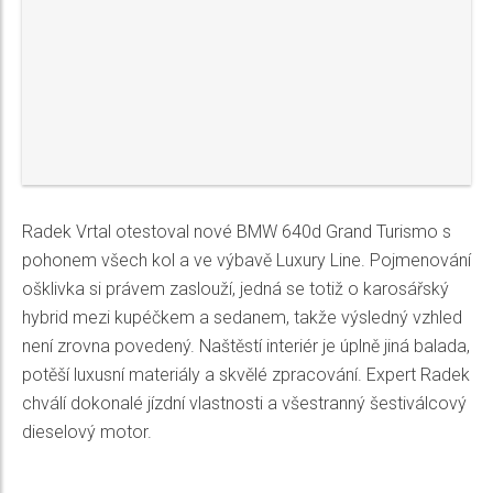
Radek Vrtal otestoval nové BMW 640d Grand Turismo s
pohonem všech kol a ve výbavě Luxury Line. Pojmenování
ošklivka si právem zaslouží, jedná se totiž o karosářský
hybrid mezi kupéčkem a sedanem, takže výsledný vzhled
není zrovna povedený. Naštěstí interiér je úplně jiná balada,
potěší luxusní materiály a skvělé zpracování. Expert Radek
chválí dokonalé jízdní vlastnosti a všestranný šestiválcový
dieselový motor.