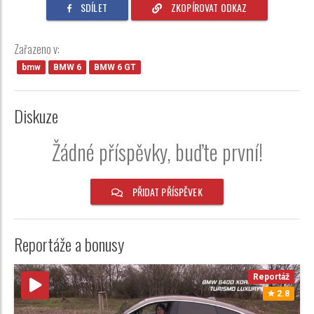
SDÍLET
ZKOPÍROVAT ODKAZ
Zařazeno v:
bmw
BMW 6
BMW 6 GT
Diskuze
Žádné příspěvky, buďte první!
PŘIDAT PŘÍSPĚVEK
Reportáže a bonusy
Reportáž
2.8