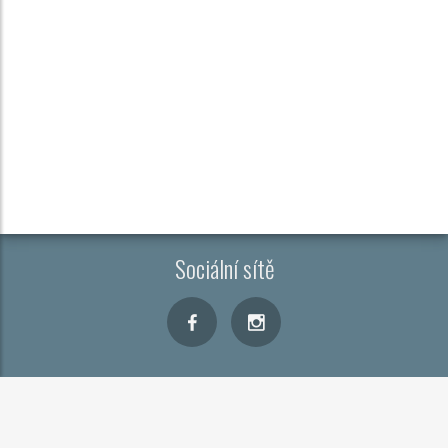
Sociální sítě
Kontakt
Cookies
Zobrazit CMP
Copyright © 2026
FTV Prima, spol. s r.o.
, provozovatele