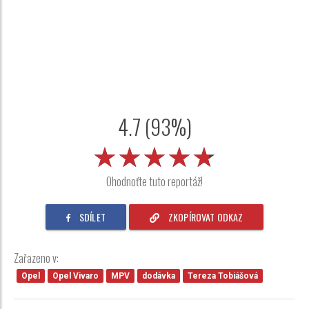
4.7 (93%)
★★★★★
★★★★★
★★★★★
Ohodnoťte tuto reportáž!
SDÍLET
ZKOPÍROVAT ODKAZ
Zařazeno v:
Opel
Opel Vivaro
MPV
dodávka
Tereza Tobiášová