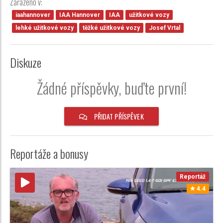
Zařazeno v:
iaahannover
IAA Hannover
IAA
užitkové vozy
lehké užitkové vozy
těžké užitkové vozy
Josef Vrtal
Diskuze
Žádné příspěvky, buďte první!
PŘIDAT PŘÍSPĚVEK
Reportáže a bonusy
Reportáž
4.4