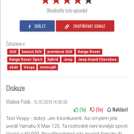
Ohodnoťte tuto epizodu!
SDÍLET
ZKOPÍROVAT ODKAZ
Zařazeno v:
SUV
luxusní SUV
prémiové SUV
Range Rover
Range Rover Sport
hybrid
Jeep
Jeep Grand Cherokee
skútr
Vespa
motocykl
Diskuze
Vladimír Polák -
15.10.2019 14:36:30
(
1
x)
(
0
x)
Nahlásit
Test Vespy - dobrý. Jen ti konkurenti. Asi omylem jste
uvedli Yamahu X Max 125. Ta rozhodně není levnější oproti
Vespě o 60.000. Pravděpodobně jste mysleli Yamahu N