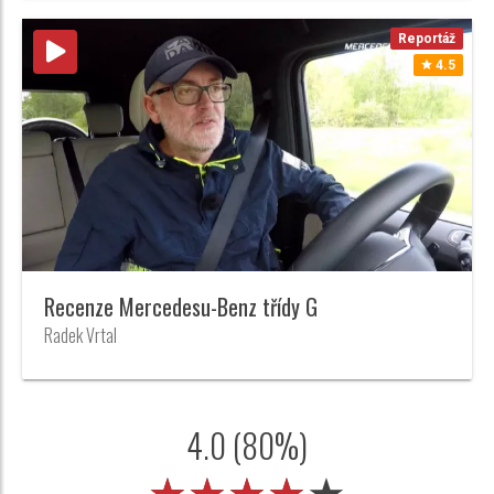
Reportáž
4.5
Recenze Mercedesu-Benz třídy G
Radek Vrtal
4.0 (80%)
★★★★★
★★★★★
★★★★★