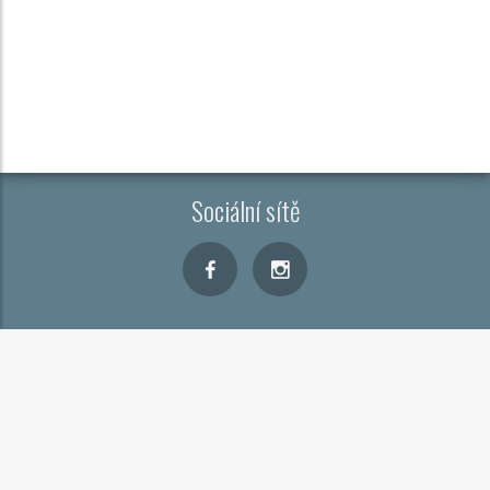
Sociální sítě
Kontakt
Cookies
Zobrazit CMP
Copyright © 2026
FTV Prima, spol. s r.o.
, provozovatele
CAR PR Media s.r.o.
a dodavatelé obsahu.
Šíření obsahu stránek skupiny FTV Prima je bez
předchozího písemného souhlasu zakázáno.