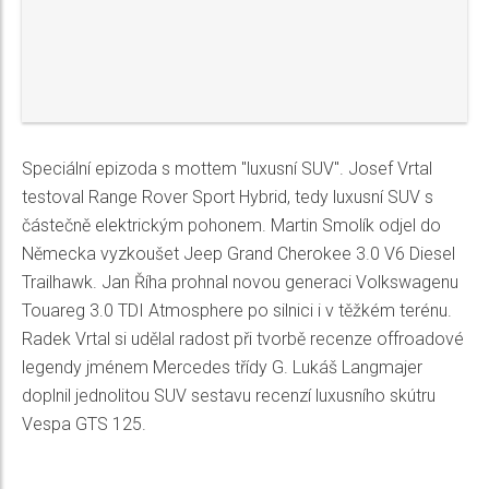
Speciální epizoda s mottem "luxusní SUV". Josef Vrtal
testoval Range Rover Sport Hybrid, tedy luxusní SUV s
částečně elektrickým pohonem. Martin Smolík odjel do
Německa vyzkoušet Jeep Grand Cherokee 3.0 V6 Diesel
Trailhawk. Jan Říha prohnal novou generaci Volkswagenu
Touareg 3.0 TDI Atmosphere po silnici i v těžkém terénu.
Radek Vrtal si udělal radost při tvorbě recenze offroadové
legendy jménem Mercedes třídy G. Lukáš Langmajer
doplnil jednolitou SUV sestavu recenzí luxusního skútru
Vespa GTS 125.